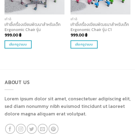
เก้าอี้
เก้าอี้
เก้าอี้เครื่องเขียนพัฒนาสำหรับเด็ก
เก้าอี้เครื่องเขียนพัฒธนาสำหรับเด็ก
Ergonomic Chair รุ่น
Ergonomic Chair รุ่น C1
999.00
฿
999.00
฿
เลือกรูปแบบ
เลือกรูปแบบ
This
This
product
product
has
has
multiple
multiple
variants.
variants.
ABOUT US
The
The
options
options
may
may
Lorem ipsum dolor sit amet, consectetuer adipiscing elit,
be
be
sed diam nonummy nibh euismod tincidunt ut laoreet
chosen
chosen
dolore magna aliquam erat volutpat.
on
on
the
the
product
product
page
page