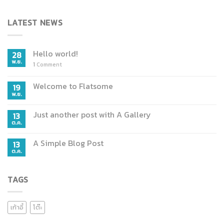
LATEST NEWS
Hello world!
28
พ.ย.
1
Comment
Welcome to Flatsome
19
พ.ย.
Just another post with A Gallery
13
ต.ค.
A Simple Blog Post
13
ต.ค.
TAGS
เก้าอี้
โต๊ะ